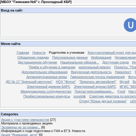
[
МБОУ "Гимназия №6" г. Прохладный КБР
]
Вход на сайт
Меню сайта
Главная
Новости
Родителям и ученикам
Консультативный пункт для ро
Обращение граждан
Персональные данные
Информация
Независимая 
Дистанционное обучение
Национальное образов...
Доступная среда
Ин
Приём и обучение в гимназии
капитальный ремонт
Проекты: "По
Дополнительное образование
Внеурочная деятельность
Наркопост
Антикоррупционные меры
Гимназическая группа примирения
Фото
ДО № 17 "Аленький цветочек"
НОУ "Фотон"
"Берегись автомобиля!"
Музей
В
Электронный дневник БАРС
Электронный журнал БАРС
ФГИС "М
Международное сотрудничество
Портал персонифициро...
Food
Наст
Профессиональные конкурсы
sovetnik
Советник диретора по воспи
Отряд "Юные друзья полиции"
ЦО
Categories
Акции с участием гимназистов
[27]
Материала о проводимых акциях
Экзамены не за горами...
[6]
Информация о ходе подготовки к ГИА и ЕГЭ. Новости.
Акция "Внимание, дети"
[0]