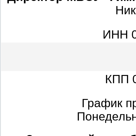
Ник
ИНН
КПП
График п
Понедельн